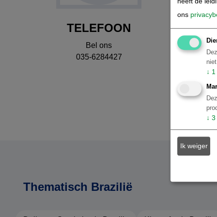
heeft de leid
ons
privacyb
TELEFOON
Die
Bel ons
Dez
035-6284427
nie
↓
1
Mar
Dez
pro
↓
3
Ik weiger
Thematisch Brazilië