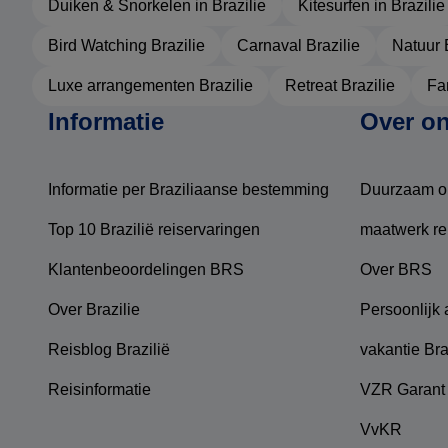
Duiken & Snorkelen in Brazilie
Kitesurfen in Brazilie
Bird Watching Brazilie
Carnaval Brazilie
Natuur 
Luxe arrangementen Brazilie
Retreat Brazilie
Fam
Informatie
Over o
Informatie per Braziliaanse bestemming
Duurzaam o
Top 10 Brazilië reiservaringen
maatwerk re
Klantenbeoordelingen BRS
Over BRS
Over Brazilie
Persoonlijk
Reisblog Brazilië
vakantie Bra
Reisinformatie
VZR Garant
VvKR