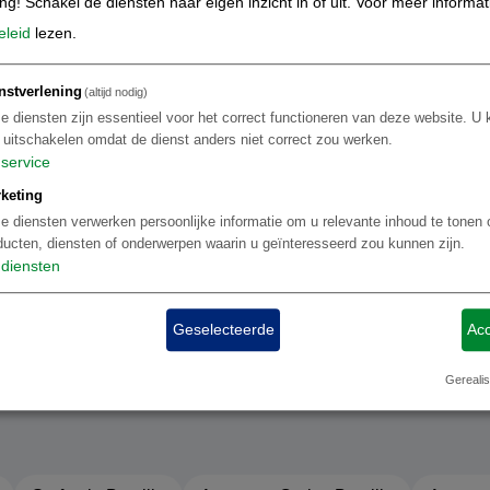
ing! Schakel de diensten naar eigen inzicht in of uit.
Voor meer informat
eleid
lezen.
E-MAIL
FACEBOOK
nstverlening
(altijd nodig)
Stuur ons een e-mail
Blijf op de hoogte
e diensten zijn essentieel voor het correct functioneren van deze website. U 
t uitschakelen omdat de dienst anders niet correct zou werken.
service
keting
e diensten verwerken persoonlijke informatie om u relevante inhoud te tonen 
ducten, diensten of onderwerpen waarin u geïnteresseerd zou kunnen zijn.
diensten
Geselecteerde
Acc
Gerealis