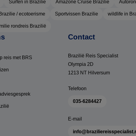
Surfen in Brazilie
Amazone Cruise Brazilie
Autoron
Brazilie / ecotoerisme
Sportvissen Brazilie
wildlife in Br
ilie rondreis Brazilië
ns
Contact
Brazilië Reis Specialist
p reis met BRS
Olympia 2D
izen
1213 NT Hilversum
Telefoon
 adviesgesprek
035-6284427
zilië
E-mail
info@braziliereisspecialist.