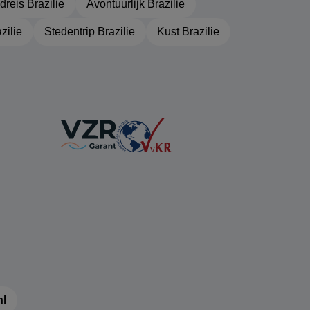
dreis Brazilie
Avontuurlijk Brazilie
azilie
Stedentrip Brazilie
Kust Brazilie
nl