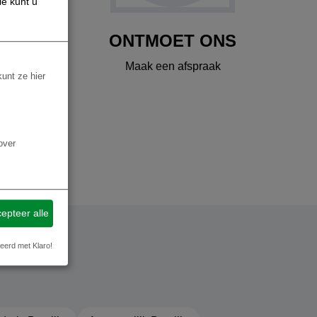
ie kunt u
ONTMOET ONS
Maak een afspraak
kunt ze hier
over
epteer alle
eerd met Klaro!