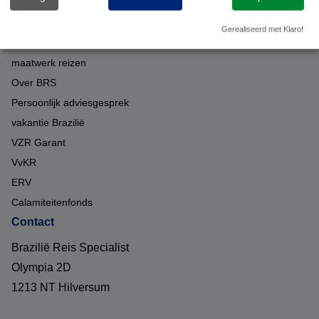
Over ons
Gerealiseerd met Klaro!
Duurzaam op reis met BRS
maatwerk reizen
Over BRS
Persoonlijk adviesgesprek
vakantie Brazilië
VZR Garant
VvKR
ERV
Calamiteitenfonds
Contact
Brazilië Reis Specialist
Olympia 2D
1213 NT Hilversum