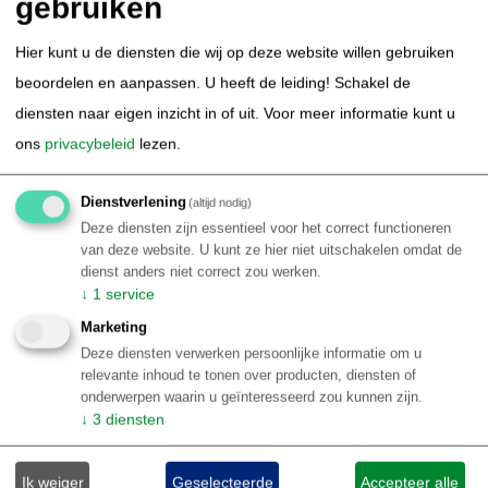
gebruiken
Thematisch Brazilië
Duiken & Snorkelen in Brazilie
Kitesurfen in Brazilie
Hier kunt u de diensten die wij op deze website willen gebruiken
Surfen in Brazilie
Amazone Cruise Brazilie
beoordelen en aanpassen. U heeft de leiding! Schakel de
Autorondreis Brazilie
Avontuurlijk Brazilie
diensten naar eigen inzicht in of uit.
Voor meer informatie kunt u
Bird Watching Brazilie
Carnaval Brazilie
ons
privacybeleid
lezen.
Natuur Brazilie / ecotoerisme
Sportvissen Brazilie
wildlife in Brazilie
Stedentrip Brazilie
Kust Brazilie
Dienstverlening
(altijd nodig)
Deze diensten zijn essentieel voor het correct functioneren
Luxe arrangementen Brazilie
Retreat Brazilie
van deze website. U kunt ze hier niet uitschakelen omdat de
Familie rondreis Brazilië
dienst anders niet correct zou werken.
Informatie
↓
1
service
Marketing
Informatie per Braziliaanse bestemming
Deze diensten verwerken persoonlijke informatie om u
Top 10 Brazilië reiservaringen
relevante inhoud te tonen over producten, diensten of
Klantenbeoordelingen BRS
onderwerpen waarin u geïnteresseerd zou kunnen zijn.
↓
3
diensten
Over Brazilie
Reisblog Brazilië
Ik weiger
Geselecteerde
Accepteer alle
Reisinformatie