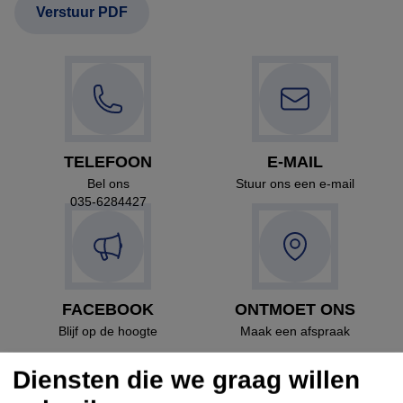
TELEFOON
E-MAIL
Bel ons
Stuur ons een e-mail
035-6284427
FACEBOOK
ONTMOET ONS
Blijf op de hoogte
Maak een afspraak
Diensten die we graag willen