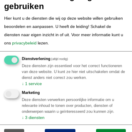
gebruiken
Thematisch Brazilië
Hier kunt u de diensten die wij op deze website willen gebruiken
Duiken & Snorkelen in Brazilie
Kitesurfen in Brazilie
beoordelen en aanpassen. U heeft de leiding! Schakel de
Surfen in Brazilie
Amazone Cruise Brazilie
diensten naar eigen inzicht in of uit.
Voor meer informatie kunt u
Autorondreis Brazilie
Avontuurlijk Brazilie
ons
privacybeleid
lezen.
Bird Watching Brazilie
Carnaval Brazilie
Natuur Brazilie / ecotoerisme
Sportvissen Brazilie
Dienstverlening
(altijd nodig)
wildlife in Brazilie
Stedentrip Brazilie
Kust Brazilie
Deze diensten zijn essentieel voor het correct functioneren
Luxe arrangementen Brazilie
Retreat Brazilie
van deze website. U kunt ze hier niet uitschakelen omdat de
dienst anders niet correct zou werken.
Familie rondreis Brazilië
↓
1
service
Informatie
Marketing
Informatie per Braziliaanse bestemming
Deze diensten verwerken persoonlijke informatie om u
relevante inhoud te tonen over producten, diensten of
Top 10 Brazilië reiservaringen
onderwerpen waarin u geïnteresseerd zou kunnen zijn.
Klantenbeoordelingen BRS
↓
3
diensten
Over Brazilie
Reisblog Brazilië