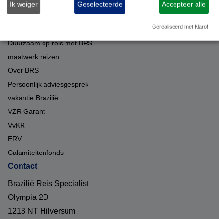
Ik weiger
Geselecteerde
Accepteer alle
Reisinformatie
Over ons
Gerealiseerd met Klaro!
Duurzaam op reis met BRS
maatwerk reizen
Over BRS
Persoonlijk adviesgesprek
vakantie Brazilië
VZR Garant
VvKR
ERV
Calamiteitenfonds
Contact
Brazilië Reis Specialist
Olympia 2D
1213 NT Hilversum