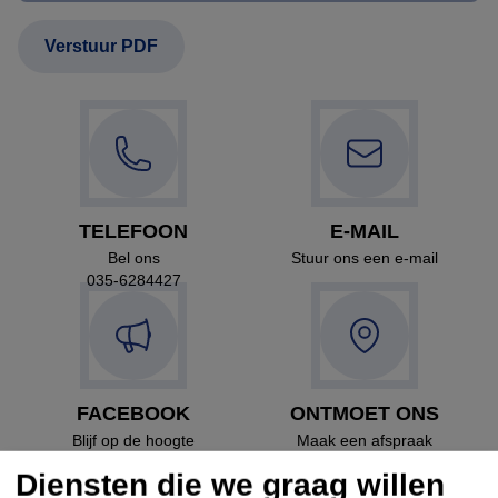
TELEFOON
E-MAIL
Bel ons
Stuur ons een e-mail
035-6284427
FACEBOOK
ONTMOET ONS
Blijf op de hoogte
Maak een afspraak
Diensten die we graag willen