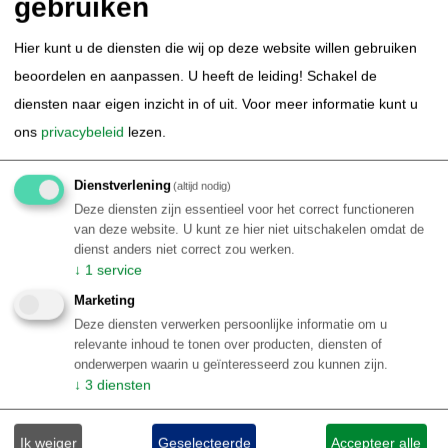
gebruiken
Thematisch Brazilië
Duiken & Snorkelen in Brazilie
Kitesurfen in Brazilie
Hier kunt u de diensten die wij op deze website willen gebruiken
Surfen in Brazilie
Amazone Cruise Brazilie
beoordelen en aanpassen. U heeft de leiding! Schakel de
Autorondreis Brazilie
Avontuurlijk Brazilie
diensten naar eigen inzicht in of uit.
Voor meer informatie kunt u
Bird Watching Brazilie
Carnaval Brazilie
ons
privacybeleid
lezen.
Natuur Brazilie / ecotoerisme
Sportvissen Brazilie
wildlife in Brazilie
Stedentrip Brazilie
Kust Brazilie
Dienstverlening
(altijd nodig)
Deze diensten zijn essentieel voor het correct functioneren
Luxe arrangementen Brazilie
Retreat Brazilie
van deze website. U kunt ze hier niet uitschakelen omdat de
Familie rondreis Brazilië
dienst anders niet correct zou werken.
Informatie
↓
1
service
Marketing
Informatie per Braziliaanse bestemming
Deze diensten verwerken persoonlijke informatie om u
Top 10 Brazilië reiservaringen
relevante inhoud te tonen over producten, diensten of
Klantenbeoordelingen BRS
onderwerpen waarin u geïnteresseerd zou kunnen zijn.
↓
3
diensten
Over Brazilie
Reisblog Brazilië
Ik weiger
Geselecteerde
Accepteer alle
Reisinformatie