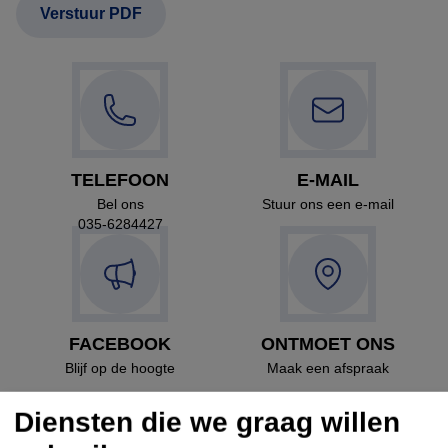
TELEFOON
E-MAIL
Bel ons
Stuur ons een e-mail
035-6284427
FACEBOOK
ONTMOET ONS
Blijf op de hoogte
Maak een afspraak
Diensten die we graag willen