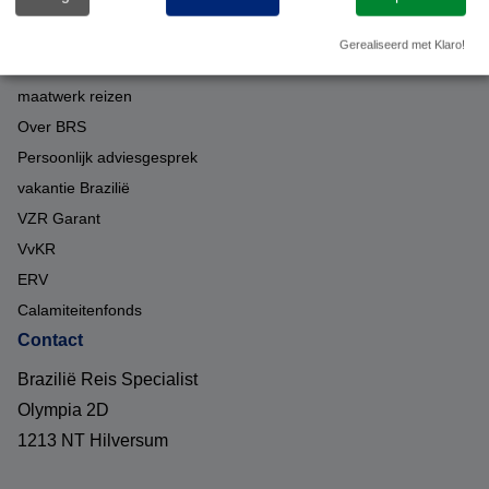
Over ons
Gerealiseerd met Klaro!
Duurzaam op reis met BRS
maatwerk reizen
Over BRS
Persoonlijk adviesgesprek
vakantie Brazilië
VZR Garant
VvKR
ERV
Calamiteitenfonds
Contact
Brazilië Reis Specialist
Olympia 2D
1213 NT Hilversum