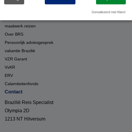
Over ons
Gerealiseerd met Klaro!
Duurzaam op reis met BRS
maatwerk reizen
Over BRS
Persoonlijk adviesgesprek
vakantie Brazilië
VZR Garant
VvKR
ERV
Calamiteitenfonds
Contact
Brazilië Reis Specialist
Olympia 2D
1213 NT Hilversum