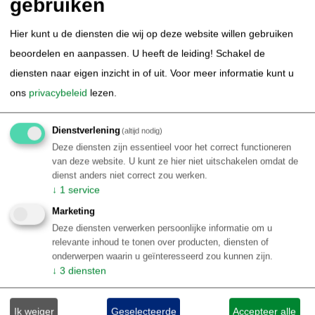
gebruiken
Thematisch Brazilië
Duiken & Snorkelen in Brazilie
Kitesurfen in Brazilie
Hier kunt u de diensten die wij op deze website willen gebruiken
Surfen in Brazilie
Amazone Cruise Brazilie
beoordelen en aanpassen. U heeft de leiding! Schakel de
Autorondreis Brazilie
Avontuurlijk Brazilie
diensten naar eigen inzicht in of uit.
Voor meer informatie kunt u
Bird Watching Brazilie
Carnaval Brazilie
ons
privacybeleid
lezen.
Natuur Brazilie / ecotoerisme
Sportvissen Brazilie
wildlife in Brazilie
Stedentrip Brazilie
Kust Brazilie
Dienstverlening
(altijd nodig)
Deze diensten zijn essentieel voor het correct functioneren
Luxe arrangementen Brazilie
Retreat Brazilie
van deze website. U kunt ze hier niet uitschakelen omdat de
Familie rondreis Brazilië
dienst anders niet correct zou werken.
Informatie
↓
1
service
Marketing
Informatie per Braziliaanse bestemming
Deze diensten verwerken persoonlijke informatie om u
Top 10 Brazilië reiservaringen
relevante inhoud te tonen over producten, diensten of
Klantenbeoordelingen BRS
onderwerpen waarin u geïnteresseerd zou kunnen zijn.
↓
3
diensten
Over Brazilie
Reisblog Brazilië
Ik weiger
Geselecteerde
Accepteer alle
Reisinformatie