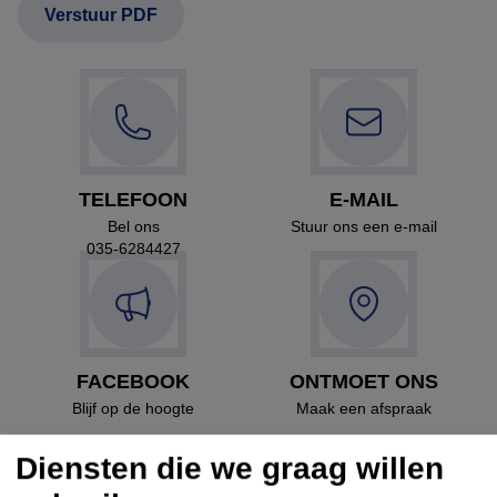
TELEFOON
E-MAIL
Bel ons
Stuur ons een e-mail
035-6284427
FACEBOOK
ONTMOET ONS
Blijf op de hoogte
Maak een afspraak
Diensten die we graag willen