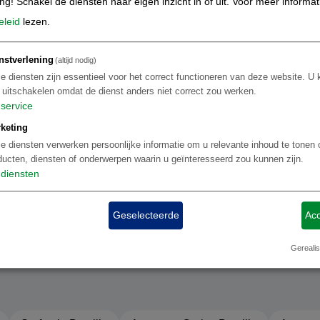
ing! Schakel de diensten naar eigen inzicht in of uit.
Voor meer informat
eleid
lezen.
E-MAIL
FACEBOOK
nstverlening
(altijd nodig)
Stuur ons een e-mail
Blijf op de hoogte
e diensten zijn essentieel voor het correct functioneren van deze website. U 
t uitschakelen omdat de dienst anders niet correct zou werken.
service
keting
e diensten verwerken persoonlijke informatie om u relevante inhoud te tonen 
ducten, diensten of onderwerpen waarin u geïnteresseerd zou kunnen zijn.
diensten
Geselecteerde
Acc
Gerealis