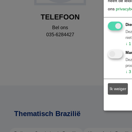
heeft de leid
ons
privacyb
TELEFOON
Die
Bel ons
Dez
035-6284427
nie
↓
1
Mar
Dez
pro
↓
3
Ik weiger
Thematisch Brazilië