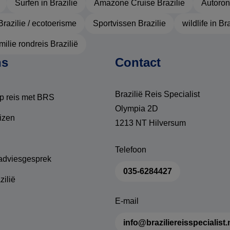
Surfen in Brazilie
Amazone Cruise Brazilie
Autoron
Brazilie / ecotoerisme
Sportvissen Brazilie
wildlife in Br
ilie rondreis Brazilië
ns
Contact
Brazilië Reis Specialist
p reis met BRS
Olympia 2D
izen
1213 NT Hilversum
Telefoon
 adviesgesprek
035-6284427
zilië
E-mail
info@braziliereisspecialist.