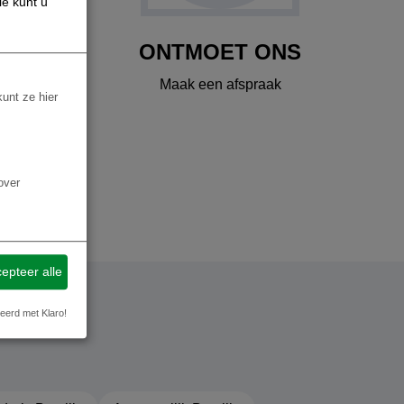
ie kunt u
ONTMOET ONS
Maak een afspraak
kunt ze hier
over
epteer alle
eerd met Klaro!