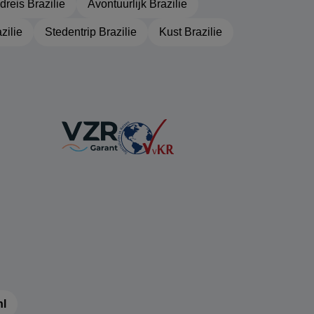
dreis Brazilie
Avontuurlijk Brazilie
azilie
Stedentrip Brazilie
Kust Brazilie
nl