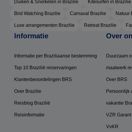
Duiken & Snorkelen in Brazilie
Kitesurfen in Brazilie
Bird Watching Brazilie
Carnaval Brazilie
Natuur 
Luxe arrangementen Brazilie
Retreat Brazilie
Fam
Informatie
Over o
Informatie per Braziliaanse bestemming
Duurzaam o
Top 10 Brazilië reiservaringen
maatwerk re
Klantenbeoordelingen BRS
Over BRS
Over Brazilie
Persoonlijk
Reisblog Brazilië
vakantie Bra
Reisinformatie
VZR Garant
VvKR