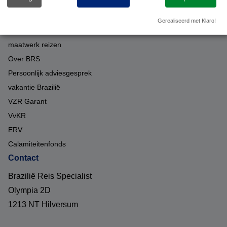
Over ons
Gerealiseerd met Klaro!
Duurzaam op reis met BRS
maatwerk reizen
Over BRS
Persoonlijk adviesgesprek
vakantie Brazilië
VZR Garant
VvKR
ERV
Calamiteitenfonds
Contact
Brazilië Reis Specialist
Olympia 2D
1213 NT Hilversum