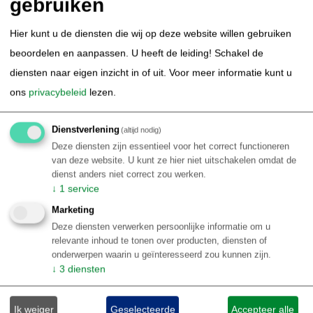
gebruiken
Thematisch Brazilië
Duiken & Snorkelen in Brazilie
Kitesurfen in Brazilie
Hier kunt u de diensten die wij op deze website willen gebruiken
Surfen in Brazilie
Amazone Cruise Brazilie
beoordelen en aanpassen. U heeft de leiding! Schakel de
Autorondreis Brazilie
Avontuurlijk Brazilie
diensten naar eigen inzicht in of uit.
Voor meer informatie kunt u
Bird Watching Brazilie
Carnaval Brazilie
ons
privacybeleid
lezen.
Natuur Brazilie / ecotoerisme
Sportvissen Brazilie
wildlife in Brazilie
Stedentrip Brazilie
Kust Brazilie
Dienstverlening
(altijd nodig)
Deze diensten zijn essentieel voor het correct functioneren
Luxe arrangementen Brazilie
Retreat Brazilie
van deze website. U kunt ze hier niet uitschakelen omdat de
Familie rondreis Brazilië
dienst anders niet correct zou werken.
Informatie
↓
1
service
Marketing
Informatie per Braziliaanse bestemming
Deze diensten verwerken persoonlijke informatie om u
Top 10 Brazilië reiservaringen
relevante inhoud te tonen over producten, diensten of
Klantenbeoordelingen BRS
onderwerpen waarin u geïnteresseerd zou kunnen zijn.
↓
3
diensten
Over Brazilie
Reisblog Brazilië
Ik weiger
Geselecteerde
Accepteer alle
Reisinformatie