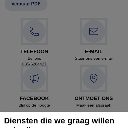
TELEFOON
E-MAIL
Bel ons
Stuur ons een e-mail
035-6284427
FACEBOOK
ONTMOET ONS
Blijf op de hoogte
Maak een afspraak
Diensten die we graag willen