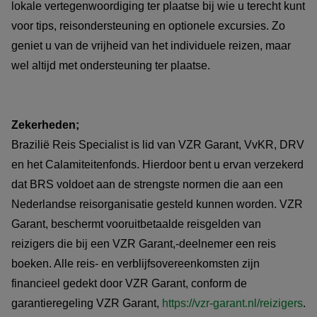
lokale vertegenwoordiging ter plaatse bij wie u terecht kunt
bijvoorbeeld een reis met 4 personen boekt.
voor tips, reisondersteuning en optionele excursies. Zo
geniet u van de vrijheid van het individuele reizen, maar
wel altijd met ondersteuning ter plaatse.
Zekerheden;
Brazilië Reis Specialist is lid van VZR Garant, VvKR, DRV
en het Calamiteitenfonds. Hierdoor bent u ervan verzekerd
dat BRS voldoet aan de strengste normen die aan een
Nederlandse reisorganisatie gesteld kunnen worden. VZR
Garant, beschermt vooruitbetaalde reisgelden van
reizigers die bij een VZR Garant,-deelnemer een reis
boeken. Alle reis- en verblijfsovereenkomsten zijn
financieel gedekt door VZR Garant, conform de
garantieregeling VZR Garant,
https://vzr-garant.nl/reizigers
.