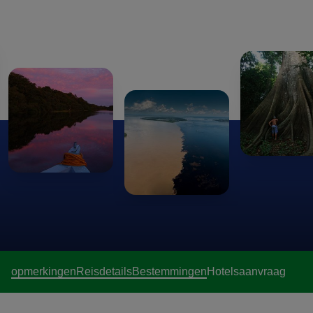
preserve with ecotourism principles. If your greatest desire
is to contemplate the wildlife, then this is your itinerary.
The area is about 500 km from Manaus, located in the
state of Roraima, along the border of the native territory
Waimiri-Atroari. Sailing on rivers with crystalline water, we
can observe manatees in an informal natural tranquility
and appreciate Guariba Monkeys singing in their
impressive guttural voices.There, it is prohibited to use
motor boats. Therefore the silence which is respected by
the humans, allows the nature to remain wild. Its generous
bio-diversity is the result of two factors: geomorphologic
rich soil with absence of poaching. Some difficult species
to be observed in the Rio Negro basin, such as storks and
opmerkingen
Reisdetails
Bestemmingen
Hotels
aanvraag
Cuxius apes, are commonly seen in the area.