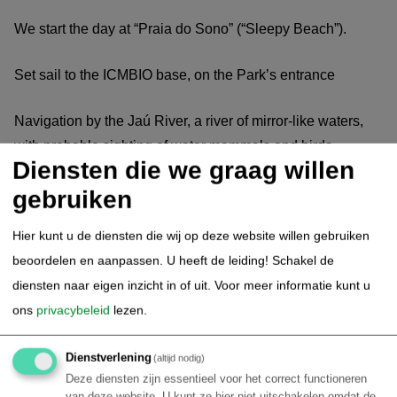
We start the day at “Praia do Sono” (“Sleepy Beach”).
Set sail to the ICMBIO base, on the Park’s entrance
Navigation by the Jaú River, a river of mirror-like waters,
with probable sighting of water mammals and birds.
Diensten die we graag willen
Trip through Pauini River, exploring this tributary filled with
gebruiken
boulders and waterfalls.
Hier kunt u de diensten die wij op deze website willen gebruiken
beoordelen en aanpassen. U heeft de leiding! Schakel de
Return to the boat, navigation to the Aturiá community.
diensten naar eigen inzicht in of uit.
Voor meer informatie kunt u
Canoe night ride in the river, with light-spotting of alligators
ons
privacybeleid
lezen.
and nocturnal animals.
3rd day: Rio Negro (wet season)
Dienstverlening
(altijd nodig)
Deze diensten zijn essentieel voor het correct functioneren
van deze website. U kunt ze hier niet uitschakelen omdat de