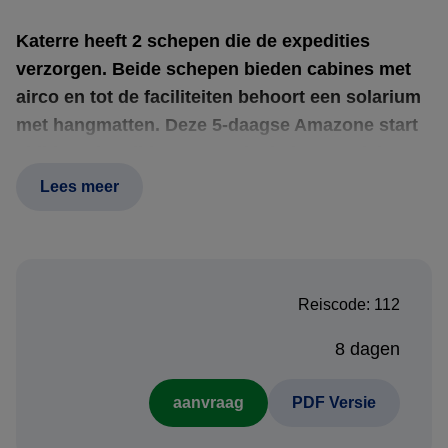
Katerre heeft 2 schepen die de expedities
verzorgen. Beide schepen bieden cabines met
airco en tot de faciliteiten behoort een solarium
met hangmatten. Deze 5-daagse Amazone start
altijd op de vrijdag, maar niet iedere week is er
een vertrek gepland. Neem contact met ons op
Lees meer
om de beschikbaarheid te checken in de door u
gewenste reisperiode.
Reiscode: 112
8 dagen
Engelse beschrijving 8-daagse Amazone Cruise:
aanvraag
PDF Versie
Introduction: