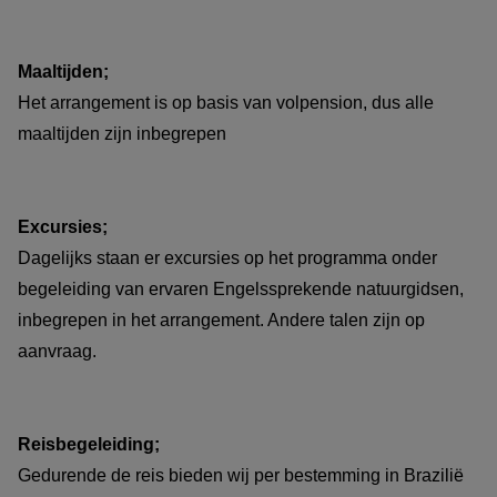
Flexibiliteit:
Maaltijden;
Inkorten of verlengen: Bent u in hoofdlijnen geïnteresseerd
Het arrangement is op basis van volpension, dus alle
in deze voorbeeld bouwsteen en wenst u de reis te
maaltijden zijn inbegrepen
verlengen, in te korten, of het combineren met een andere
bestemming in Brazilië? Geen probleem; wij verwerken dit
in uw persoonlijke reisvoorstel.
Excursies;
Dagelijks staan er excursies op het programma onder
begeleiding van ervaren Engelssprekende natuurgidsen,
Exacte reissom wordt berekend, rekening houdend
inbegrepen in het arrangement. Andere talen zijn op
met:
aanvraag.
de samenstelling van uw reisgezelschap en gewenste
Reisbegeleiding;
kamer indeling. De gemiddelde prijs per persoon verschilt
Gedurende de reis bieden wij per bestemming in Brazilië
namelijk, indien u alleen reist, met twee personen of