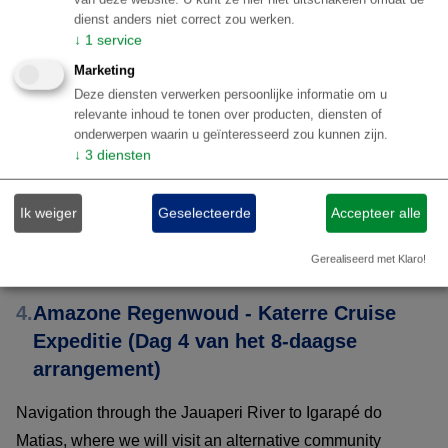
Speedboat trip up Gato’s stream, to a waterfall. Time to
dienst anders niet correct zou werken.
relax among the nature.
↓
1
service
Marketing
Return to the boat. Lunch on board.
Deze diensten verwerken persoonlijke informatie om u
relevante inhoud te tonen over producten, diensten of
onderwerpen waarin u geïnteresseerd zou kunnen zijn.
Navigation through the Birds slope, to the Moura village.
↓
3
diensten
Exchange with the locals, purchase of supplies.
Ik weiger
Geselecteerde
Accepteer alle
Return to the boat, we now enter the Jauaperi Rive.
Gerealiseerd met Klaro!
4.
Amazone Regenwoud - Katerre Cruise
Expeditie (Dag 4 van het 8-daagse
arrangement)
Navigation through the Jauaperi River to Igarapé do
Matias, where we will visit an alternative community