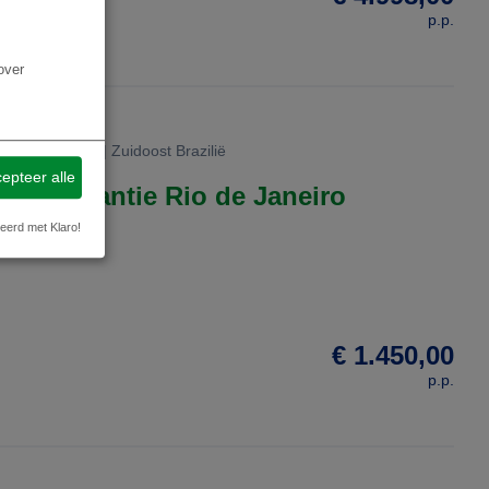
p.p.
over
Rio de Janeiro | Zuidoost Brazilië
epteer alle
350, Vakantie Rio de Janeiro
eerd met Klaro!
€ 1.450,00
p.p.