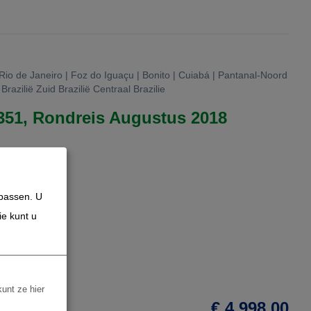
 Rio de Janeiro | Foz do Iguaçu | Bonito | Cuiabá | Pantanal-Noord
razilië Zuid Brazilië Centraal Brazilie
5351, Rondreis Augustus 2018
npassen. U
ie kunt u
odge
kunt ze hier
€ 4.998,00