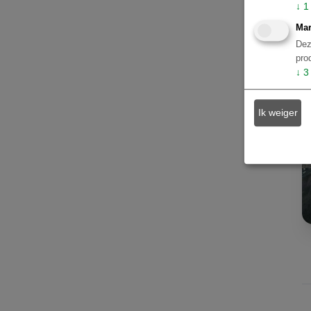
Atlantisch Regenwoud en Costa
↓
1
Verde
67
Mar
Buenos Aires
59
Dez
pro
São Miguel do Gostoso
2
↓
3
Curaçao
1
Peru - Cuzco en Machu Picchu
1
Ik weiger
Peru - Lima
1