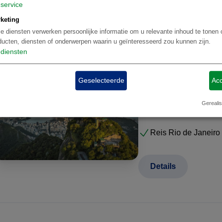
Details
service
keting
e diensten verwerken persoonlijke informatie om u relevante inhoud te tonen 
ducten, diensten of onderwerpen waarin u geïnteresseerd zou kunnen zijn.
diensten
Maatwerk reizen Brazilië | 
Geselecteerde
Acc
Reisvoorstel 5
Gerealis
Reis Rio de Janeiro
Details