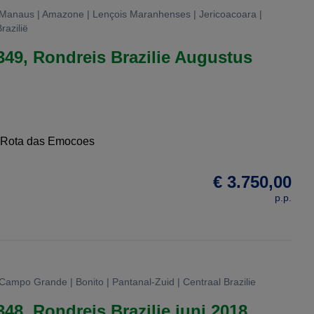
| Manaus | Amazone | Lençois Maranhenses | Jericoacoara |
razilië
349, Rondreis Brazilie Augustus
 Rota das Emocoes
€ 3.750,00
p.p.
 Campo Grande | Bonito | Pantanal-Zuid | Centraal Brazilie
348, Rondreis Brazilie juni 2018