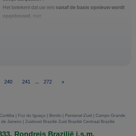
Het betekent dat uw reis
vanaf de basis opnieuw wordt
opgebouwd
, met:
240
241
...
272
»
 Curitiba | Foz do Iguaçu | Bonito | Pantanal-Zuid | Campo Grande
 de Janeiro | Zuidoost Brazilië Zuid Brazilië Centraal Brazilie
33, Rondreis Brazilië i.s.m.