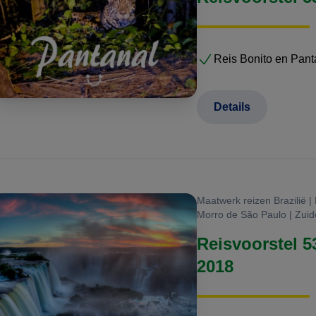
Reis Bonito en Pant
Details
Maatwerk reizen Brazilië |
Morro de São Paulo | Zuido
Reisvoorstel 5
2018