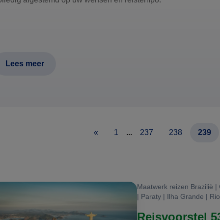
Lees meer
«
1
...
237
238
239
Maatwerk reizen Brazilië |
| Paraty | Ilha Grande | Rio
Reisvoorstel 53