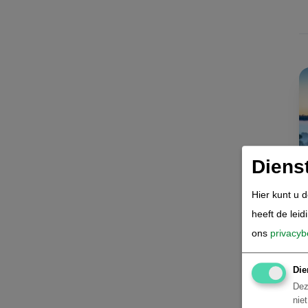
João Pessoa
58
Recife
48
São Luis
44
Parnaiba
39
Natal
33
Maceió
32
Canoa Quebrada
24
Maragogi
19
Porto Seguro, Arraial d'Ajuda en
Diens
Trancoso
17
Hier kunt u 
Aracaju
16
heeft de leid
Ilhéus & Itacaré
13
ons
privacyb
Trairi
7
Costa do Sauípe
1
Die
OTHER
Dez
nie