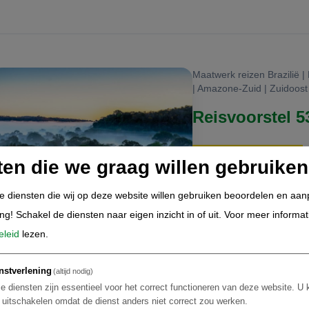
Maatwerk reizen Brazilië |
| Amazone-Zuid | Zuidoost B
Reisvoorstel 
ten die we graag willen gebruiken
Rio de Janeiro
de diensten die wij op deze website willen gebruiken beoordelen en aa
Foz do Iguacu
ing! Schakel de diensten naar eigen inzicht in of uit.
Voor meer informat
Bonito
eleid
lezen.
Pantanal Noord
Cristalino Jungle L
nstverlening
(altijd nodig)
e diensten zijn essentieel voor het correct functioneren van deze website. U 
t uitschakelen omdat de dienst anders niet correct zou werken.