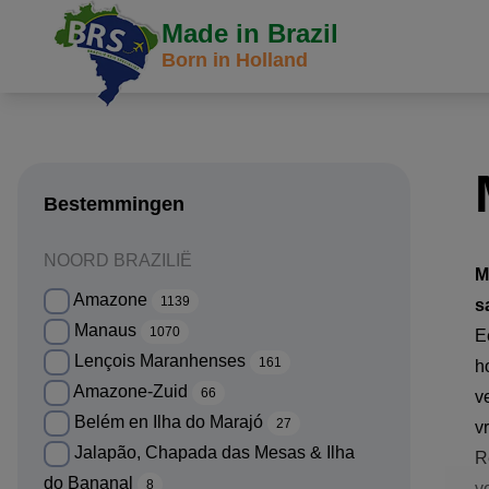
Made in Brazil
Born in Holland
Bestemmingen
NOORD BRAZILIË
M
Amazone
1139
s
Manaus
1070
E
Lençois Maranhenses
161
h
Amazone-Zuid
66
v
Belém en Ilha do Marajó
27
v
Jalapão, Chapada das Mesas & Ilha
R
do Bananal
8
v