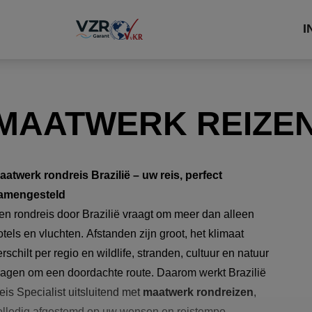
I
MAATWERK REIZEN
aatwerk rondreis Brazilië – uw reis, perfect
amengesteld
en rondreis door Brazilië vraagt om meer dan alleen
otels en vluchten. Afstanden zijn groot, het klimaat
erschilt per regio en wildlife, stranden, cultuur en natuur
ragen om een doordachte route. Daarom werkt Brazilië
eis Specialist uitsluitend met
maatwerk rondreizen
,
olledig afgestemd op uw wensen en reistempo.