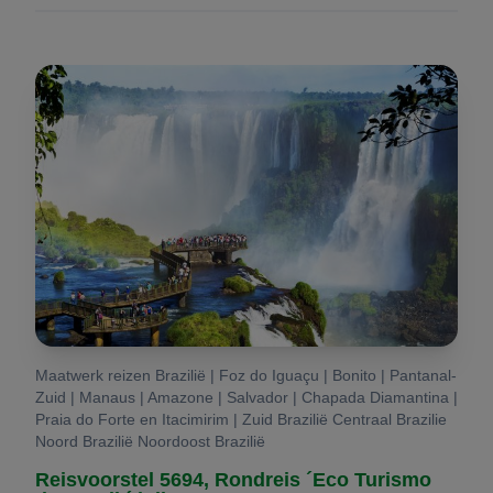
Maatwerk reizen Brazilië | Foz do Iguaçu | Bonito | Pantanal-
Zuid | Manaus | Amazone | Salvador | Chapada Diamantina |
Praia do Forte en Itacimirim | Zuid Brazilië Centraal Brazilie
Noord Brazilië Noordoost Brazilië
Reisvoorstel 5694, Rondreis ´Eco Turismo