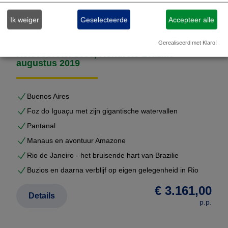
Maatwerk reizen Brazilië | Foz do Iguaçu | Pantanal-Zuid |
Ik weiger
Geselecteerde
Accepteer alle
Manaus | Amazone | Rio de Janeiro | Búzios | Zuid Brazilië
Zuidoost Brazilië Noord Brazilië
Gerealiseerd met Klaro!
Reisvoorstel 5695, Rondreis Brazilie -
augustus 2019
Buenos Aires
Foz do Iguaçu met zijn gigantische watervallen
Pantanal
Manaus en avontuur Amazone
Rio de Janeiro - het bruisende hart van Brazilie
Buzios en daarna verblijf op eigen gelegenheid in Rio
€ 3.161,00
Details
p.p.