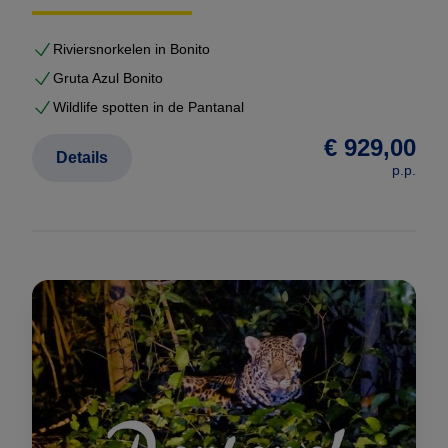
opgevangen en begeleid. Transfers, excursies en
hotels zijn vooraf afgestemd. Via ons lokale netwerk is
Riviersnorkelen in Bonito
er altijd ondersteuning beschikbaar.
Gruta Azul Bonito
Wildlife spotten in de Pantanal
U reist individueel — maar nooit alleen.
€ 929,00
Details
p.p.
Waarom Brazilië Reis Specialist?
Onze organisatie is gebouwd op diepgaande kennis
van Brazilië. Die kennis komt voort uit de achtergrond
van oprichter
Gustavo Lucena Lage
, maar is
inmiddels verankerd in een professioneel netwerk van
lokale partners, vaste lodges, gidsen en logistieke
specialisten.
Brazilië is voor ons geen product.
Het is een land dat wij dagelijks opereren.