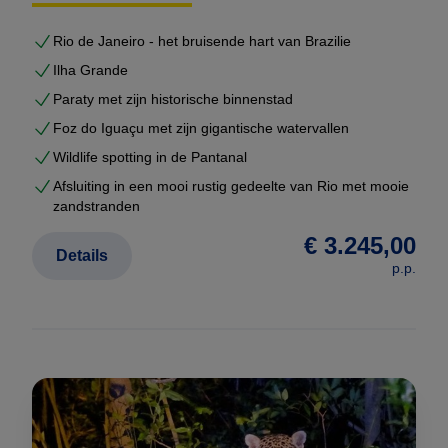
excursies afgestemd op uw interesses
Rio de Janeiro - het bruisende hart van Brazilie
voldoende rustmomenten tussen de reisdagen
Ilha Grande
U ontvangt geen generiek voorstel, maar een
volledig
uitgewerkte reisopzet
Paraty met zijn historische binnenstad
, inclusief hotels, transfers,
excursies en bijpassend vluchtschema.
Foz do Iguaçu met zijn gigantische watervallen
Wildlife spotting in de Pantanal
Gebaseerd op duizenden echte reizen
Afsluiting in een mooi rustig gedeelte van Rio met mooie
zandstranden
Op onze website vindt u meer dan
2000
voorbeeldreizen
die wij de afgelopen jaren voor
€ 3.245,00
Details
klanten hebben samengesteld. Dit zijn geen
p.p.
marketingroutes, maar echte reisopzetten met
werkende logistiek.
Uw maatwerkreis wordt hieruit opgebouwd en
geoptimaliseerd.
Dat betekent dat u profiteert van: