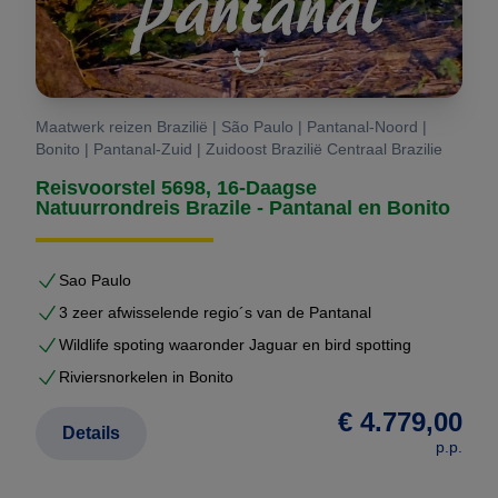
Vraag uw maatwerkreis aan
Wilt u een rondreis Brazilië die écht bij u past?
Vraag dan uw persoonlijke reisvoorstel aan. U
Maatwerk reizen Brazilië | São Paulo | Pantanal-Noord |
ontvangt een complete route met prijzen, hotels en
Bonito | Pantanal-Zuid | Zuidoost Brazilië Centraal Brazilie
logistiek — volledig vrijblijvend.
Reisvoorstel 5698, 16-Daagse
Natuurrondreis Brazile - Pantanal en Bonito
Sao Paulo
3 zeer afwisselende regio´s van de Pantanal
Wildlife spoting waaronder Jaguar en bird spotting
Riviersnorkelen in Bonito
€ 4.779,00
Details
p.p.