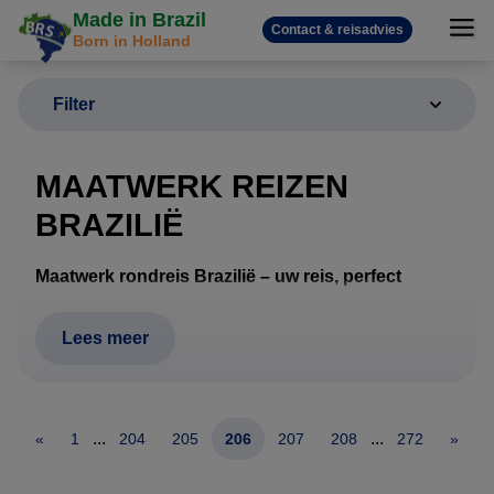
Made in Brazil
Contact & reisadvies
Born in Holland
Filter
MAATWERK REIZEN
BRAZILIË
Maatwerk rondreis Brazilië – uw reis, perfect
samengesteld
Een rondreis door Brazilië vraagt om meer dan alleen
Lees meer
hotels en vluchten. Afstanden zijn groot, het klimaat
verschilt per regio en wildlife, stranden, cultuur en
natuur vragen om een doordachte route. Daarom
...
...
«
1
204
205
206
207
208
272
»
werkt Brazilië Reis Specialist uitsluitend met
maatwerk rondreizen
, volledig afgestemd op uw