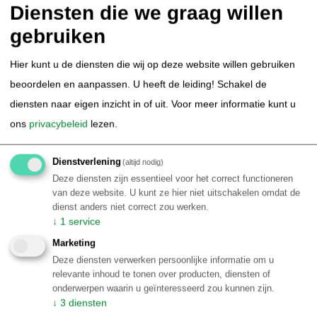
Diensten die we graag willen
Rio de Janeiro
gebruiken
€ 2.260,00
Details
p.p.
Hier kunt u de diensten die wij op deze website willen gebruiken
beoordelen en aanpassen. U heeft de leiding! Schakel de
diensten naar eigen inzicht in of uit.
Voor meer informatie kunt u
ons
privacybeleid
lezen.
Dienstverlening
(altijd nodig)
Deze diensten zijn essentieel voor het correct functioneren
van deze website. U kunt ze hier niet uitschakelen omdat de
dienst anders niet correct zou werken.
↓
1
service
Marketing
Deze diensten verwerken persoonlijke informatie om u
relevante inhoud te tonen over producten, diensten of
onderwerpen waarin u geïnteresseerd zou kunnen zijn.
↓
3
diensten