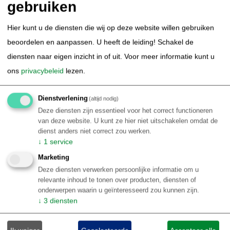
gebruiken
Hier kunt u de diensten die wij op deze website willen gebruiken
Gevarieerde natuuractiviteiten met ervaren lokale gidsen
beoordelen en aanpassen. U heeft de leiding! Schakel de
Uitstekende wildlife-observatie in waterrijk gebied
diensten naar eigen inzicht in of uit.
Voor meer informatie kunt u
Informele lodge met ontspannen sfeer
ons
privacybeleid
lezen.
Dagelijks drie maaltijden in buffetvorm
Zwembad en fijne buitenruimtes om te relaxen
Dienstverlening
(altijd nodig)
Authentieke Pantanal-ervaring met sterke prijs–
Deze diensten zijn essentieel voor het correct functioneren
kwaliteitverhouding
van deze website. U kunt ze hier niet uitschakelen omdat de
dienst anders niet correct zou werken.
vanaf
↓
1
service
€ 795,00
Details
p.p.
Marketing
Deze diensten verwerken persoonlijke informatie om u
relevante inhoud te tonen over producten, diensten of
onderwerpen waarin u geïnteresseerd zou kunnen zijn.
↓
3
diensten