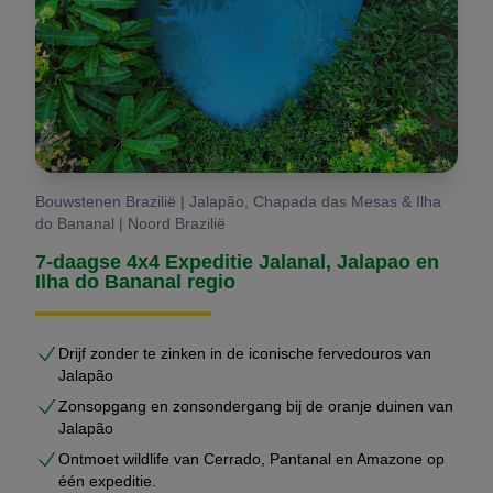
Bouwstenen Brazilië | Jalapão, Chapada das Mesas & Ilha
do Bananal | Noord Brazilië
7-daagse 4x4 Expeditie Jalanal, Jalapao en
Ilha do Bananal regio
Drijf zonder te zinken in de iconische fervedouros van
Jalapão
Zonsopgang en zonsondergang bij de oranje duinen van
Jalapão
Ontmoet wildlife van Cerrado, Pantanal en Amazone op
één expeditie.