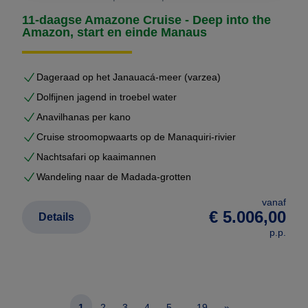
11-daagse Amazone Cruise - Deep into the
Amazon, start en einde Manaus
Dageraad op het Janauacá-meer (varzea)
Dolfijnen jagend in troebel water
Anavilhanas per kano
Cruise stroomopwaarts op de Manaquiri-rivier
Nachtsafari op kaaimannen
Wandeling naar de Madada-grotten
vanaf
€ 5.006,00
Details
p.p.
...
1
2
3
4
5
19
»