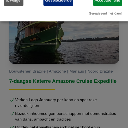
Ik weiger
Geselecteerde
Accepteer alle
Gerealiseerd met Klaro!
Bouwstenen Brazilië | Amazone | Manaus | Noord Brazilië
7-daagse Katerre Amazone Cruise Expeditie
Verken Lago Janauary per kano en spot roze
rivierdolfijnen
Bezoek inheemse gemeenschappen met demonstraties
van dans, ambacht en tradities
Ontdek het Anavilhanas-archipel per boot en in