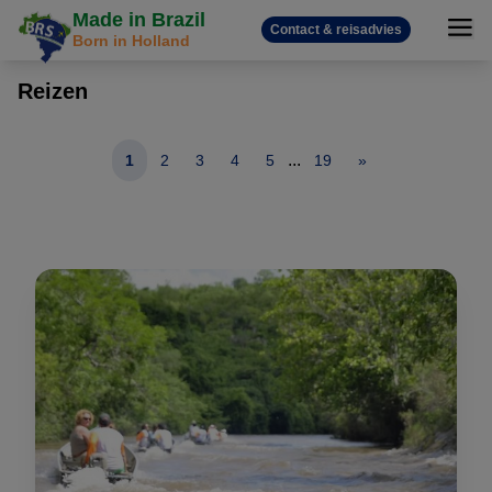
Made in Brazil
Contact & reisadvies
Born in Holland
Reizen
...
1
2
3
4
5
19
»